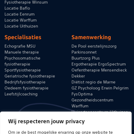
Fysiotherapie Winsum
Locatie Baflo
Locatie Eenrum
Locatie Warffum
Locatie Uithuizen
Specialisaties
Samenwerking
Echografie MSU
De Pool eerstelijnszorg
Manuele therapie
Parkinsonnet
Psychosomatische
Buurtzorg Plus
fysiotherapie
Ergotherapie ErgoSpectrum
Sportfysiotherapie
Oefentherapie Mensendieck
Geriatrische fysiotherapie
Dekker
Bedrijfsfysiotherapie
Diëtist regio de Marne
Oedeem fysiotherapie
GZ Psycholoog Erwin Pelgrim
Leefstijlcoaching
FysOptima
Gezondheidscentrum
Warffum
Huisartsencentrum Uithuizen
Huisartsencentrum Eenrum
Wij respecteren jouw privacy
Claudicationet
Dienstencentrum Baflo
Om je de best mogelijke ervaring op onze website te