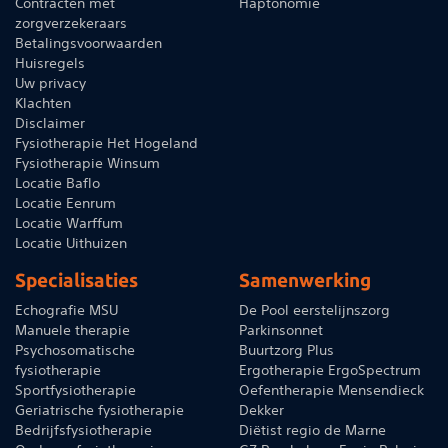
Contracten met
Haptonomie
zorgverzekeraars
Betalingsvoorwaarden
Huisregels
Uw privacy
Klachten
Disclaimer
Fysiotherapie Het Hogeland
Fysiotherapie Winsum
Locatie Baflo
Locatie Eenrum
Locatie Warffum
Locatie Uithuizen
Specialisaties
Samenwerking
Echografie MSU
De Pool eerstelijnszorg
Manuele therapie
Parkinsonnet
Psychosomatische
Buurtzorg Plus
fysiotherapie
Ergotherapie ErgoSpectrum
Sportfysiotherapie
Oefentherapie Mensendieck
Geriatrische fysiotherapie
Dekker
Bedrijfsfysiotherapie
Diëtist regio de Marne