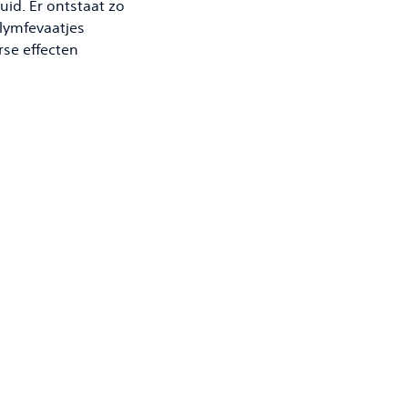
uid. Er ontstaat zo
 lymfevaatjes
rse effecten