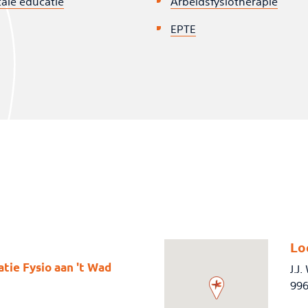
tale educatie
Arbeidsfysiotherapie
EPTE
Lo
tie Fysio aan 't Wad
J.J
99