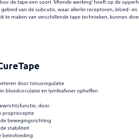
oor de tape een soort ‘liftende werking’ heeft op de opperh
 gebied van de subcutis, waar allerlei receptoren, bloed- en
ik te maken van verschillende tape technieken, kunnen dive
 CureTape
beteren door tonusregulatie
n bloedcirculatie en lymfeafvoer opheffen
wrichtsfunctie, door:
n proprioceptie
n de bewegingsrichting
de stabiliteit
e beïnvloeding