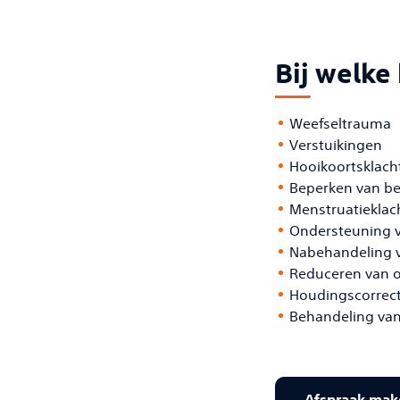
Bij welke
Weefseltrauma
Verstuikingen
Hooikoortsklach
Beperken van be
Menstruatieklac
Ondersteuning 
Nabehandeling v
Reduceren van 
Houdingscorrect
Behandeling van
Afspraak mak