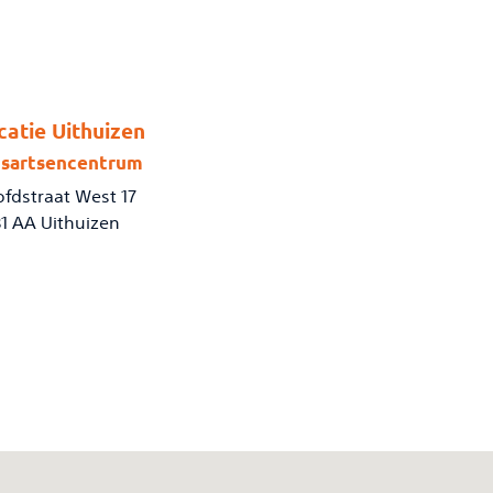
catie Uithuizen
isartsencentrum
fdstraat West 17
1 AA Uithuizen