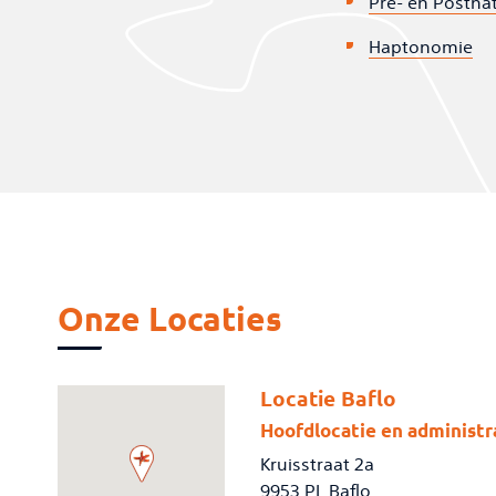
Pre- en Postna
Haptonomie
Onze Locaties
Locatie Baflo
Hoofdlocatie en administra
Kruisstraat 2a
9953 PL Baflo