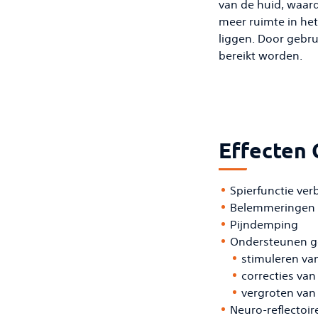
van de huid, waard
meer ruimte in het
liggen. Door gebru
bereikt worden.
Effecten
Spierfunctie ver
Belemmeringen i
Pijndemping
Ondersteunen ge
stimuleren va
correcties va
vergroten van 
Neuro-reflectoir