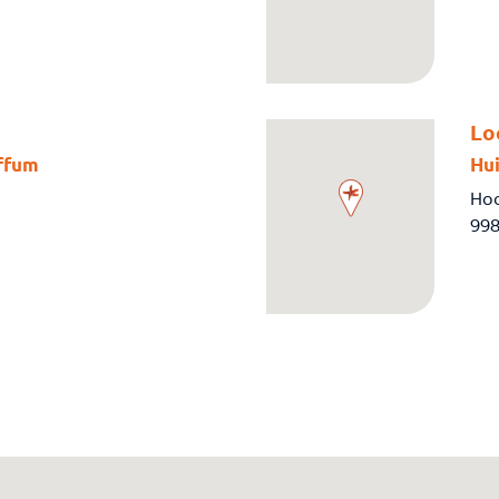
Lo
ffum
Hu
Hoo
998