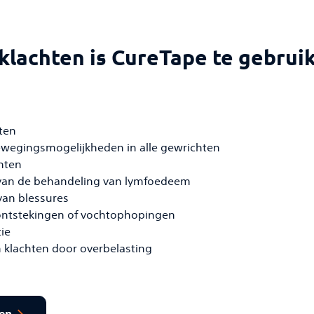
 klachten is CureTape te gebrui
ten
wegingsmogelijkheden in alle gewrichten
hten
van de behandeling van lymfoedeem
an blessures
ontstekingen of vochtophopingen
ie
 klachten door overbelasting
en