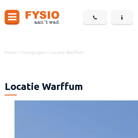
Home
»
Vestigingen
»
Locatie Warffum
Locatie Warffum