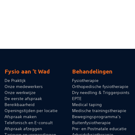
Fysio aan 't Wad
Behandelingen
De Praktijk
Fysiotherapie
Onze medewerkers
Orthopedische fysiotherapie
Onze werkwijze
Dry needling & Triggerpoints
De eerste afspraak
EPTE
Bereikbaarheid
Medical taping
Openingstijden per locatie
Medische trainingstherapie
Afspraak maken
Bewegingsprogramma’s
Telefonisch en E-consult
Buitenfysiotherapie
Afspraak afzeggen
Pre- en Postnatale educatie
Tarieven en vergoedingen
Arbeidsfysiotherapie