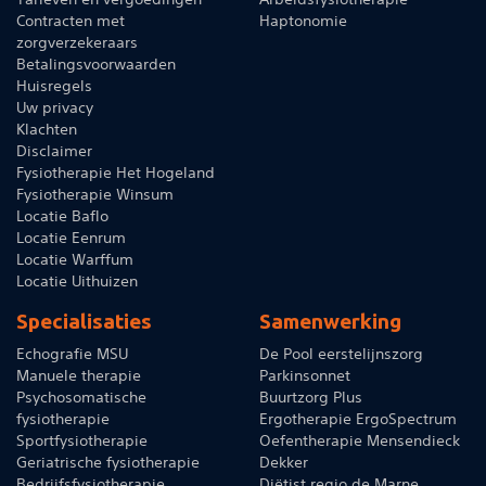
Contracten met
Haptonomie
zorgverzekeraars
Betalingsvoorwaarden
Huisregels
Uw privacy
Klachten
Disclaimer
Fysiotherapie Het Hogeland
Fysiotherapie Winsum
Locatie Baflo
Locatie Eenrum
Locatie Warffum
Locatie Uithuizen
Specialisaties
Samenwerking
Echografie MSU
De Pool eerstelijnszorg
Manuele therapie
Parkinsonnet
Psychosomatische
Buurtzorg Plus
fysiotherapie
Ergotherapie ErgoSpectrum
Sportfysiotherapie
Oefentherapie Mensendieck
Geriatrische fysiotherapie
Dekker
Bedrijfsfysiotherapie
Diëtist regio de Marne