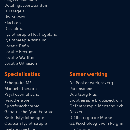
Betalingsvoorwaarden
Huisregels
Uw privacy
Klachten
Disclaimer
Fysiotherapie Het Hogeland
Fysiotherapie Winsum
Locatie Baflo
Locatie Eenrum
Locatie Warffum
Locatie Uithuizen
Specialisaties
Samenwerking
Echografie MSU
De Pool eerstelijnszorg
Manuele therapie
Parkinsonnet
Psychosomatische
Buurtzorg Plus
fysiotherapie
Ergotherapie ErgoSpectrum
Sportfysiotherapie
Oefentherapie Mensendieck
Geriatrische fysiotherapie
Dekker
Bedrijfsfysiotherapie
Diëtist regio de Marne
Oedeem fysiotherapie
GZ Psycholoog Erwin Pelgrim
Leefstijlcoaching
FysOptima