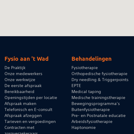
Fysio aan 't Wad
Behandelingen
De Praktijk
Fysiotherapie
Onze medewerkers
Orthopedische fysiotherapie
Onze werkwijze
Dry needling & Triggerpoints
De eerste afspraak
EPTE
Bereikbaarheid
Medical taping
Openingstijden per locatie
Medische trainingstherapie
Afspraak maken
Bewegingsprogramma’s
Telefonisch en E-consult
Buitenfysiotherapie
Afspraak afzeggen
Pre- en Postnatale educatie
Tarieven en vergoedingen
Arbeidsfysiotherapie
Contracten met
Haptonomie
zorgverzekeraars