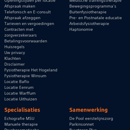
Openingstijden per locatie
Medische trainingstherapie
Afspraak maken
Bewegingsprogramma’s
Telefonisch en E-consult
Buitenfysiotherapie
Afspraak afzeggen
Pre- en Postnatale educatie
Tarieven en vergoedingen
Arbeidsfysiotherapie
Contracten met
Haptonomie
zorgverzekeraars
Betalingsvoorwaarden
Huisregels
Uw privacy
Klachten
Disclaimer
Fysiotherapie Het Hogeland
Fysiotherapie Winsum
Locatie Baflo
Locatie Eenrum
Locatie Warffum
Locatie Uithuizen
Specialisaties
Samenwerking
Echografie MSU
De Pool eerstelijnszorg
Manuele therapie
Parkinsonnet