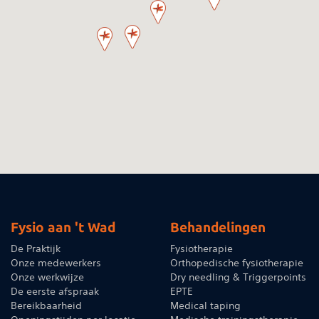
Fysio aan 't Wad
Behandelingen
De Praktijk
Fysiotherapie
Onze medewerkers
Orthopedische fysiotherapie
Onze werkwijze
Dry needling & Triggerpoints
De eerste afspraak
EPTE
Bereikbaarheid
Medical taping