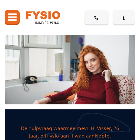
De hulpvraag waarmee mevr. H. Visser, 26
jaar, bij Fysio aan ‘t wad aanklopte: