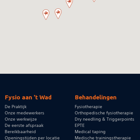
Fysio aan 't Wad
Behandelingen
De Praktijk
Fysiotherapie
Onze medewerkers
Orthopedische fysiotherapie
Onze werkwijze
Dry needling & Triggerpoints
De eerste afspraak
EPTE
Bereikbaarheid
Medical taping
Openingstijden per locatie
Medische trainingstherapie